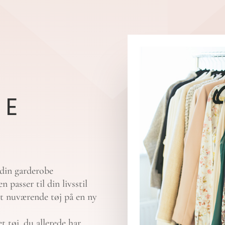
BE
 din garderobe
 passer til din livsstil
it nuværende tøj på en ny
 tøj, du allerede har