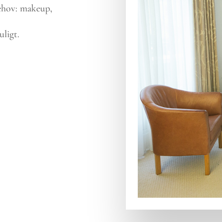
ehov: makeup,
uligt.